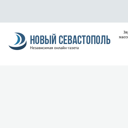
За
масс