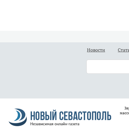
Новости
Стат
За
масс