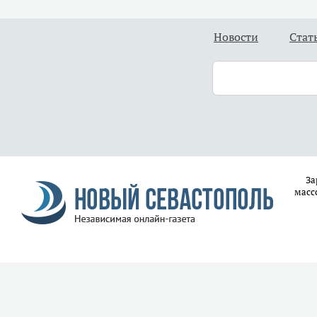
Новости
Стат
За
масс