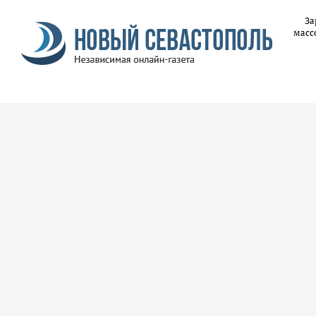
За
масс