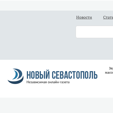
Новости
Стат
За
масс