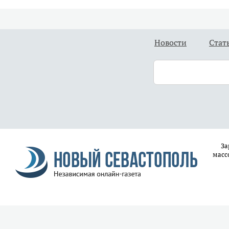
Новости
Стат
За
масс