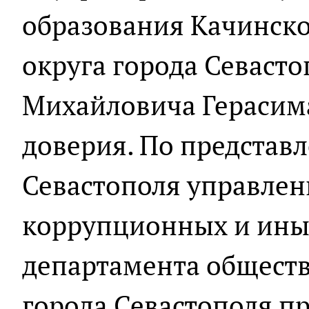
образования Качинск
округа города Севаст
Михайловича Герасима
доверия. По представ
Севастополя управле
коррупционных и ины
департамента общест
города Севастополя п