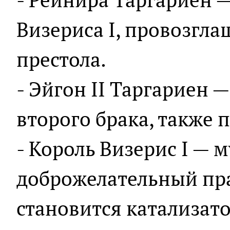
Визериса I, провозгл
престола.
- Эйгон II Таргариен —
второго брака, также
- Король Визерис I — 
доброжелательный пра
становится катализат