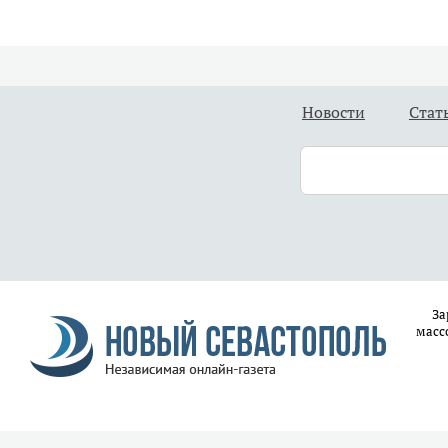
Новости
Стат
За
масс