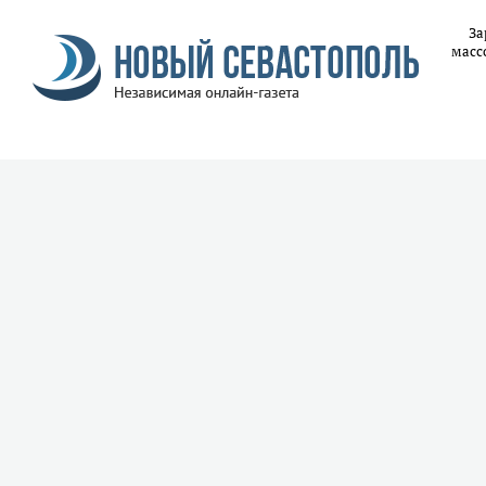
За
масс