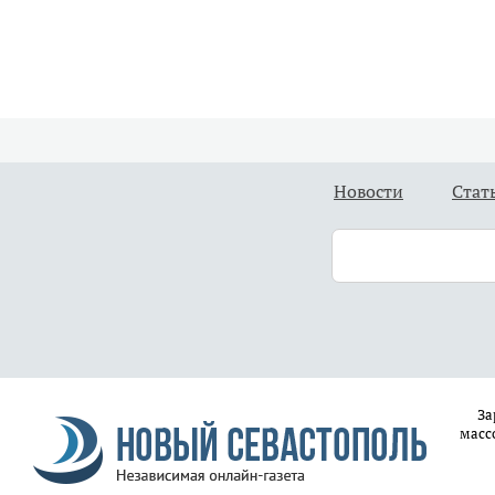
Новости
Стат
За
масс