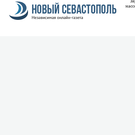
За
масс