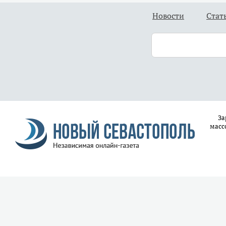
Новости
Стат
За
масс