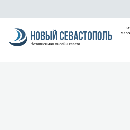
За
масс