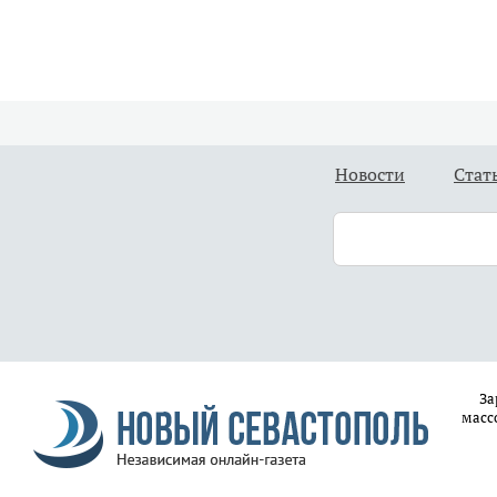
Новости
Стат
За
масс