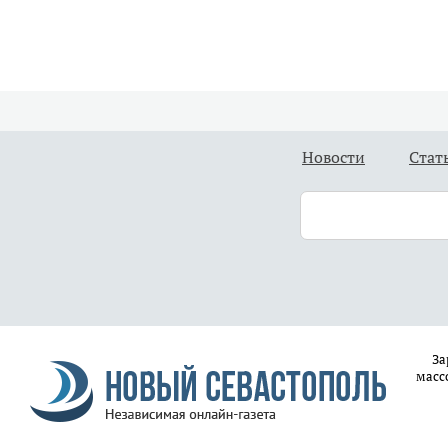
Новости
Стат
За
масс