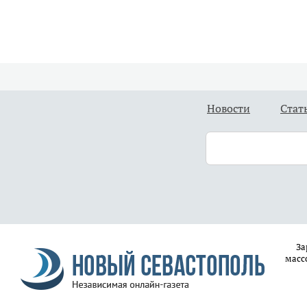
Новости
Стат
За
масс