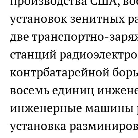
производства США, во
установок зенитных р
две транспортно-зар
станций радиоэлектро
контрбатарейной борь
восемь единиц инженер
инженерные машины р
установка разминиров