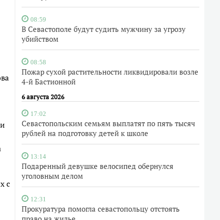
08:59
В Севастополе будут судить мужчину за угрозу
убийством
08:58
Пожар сухой растительности ликвидировали возле
ова
4-й Бастионной
6 августа 2026
17:02
Севастопольским семьям выплатят по пять тысяч
ии
рублей на подготовку детей к школе
а
13:14
Подаренный девушке велосипед обернулся
уголовным делом
х с
12:31
Прокуратура помогла севастопольцу отстоять
право на жилье