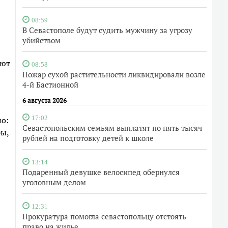
08:59
В Севастополе будут судить мужчину за угрозу
убийством
уют
08:58
Пожар сухой растительности ликвидировали возле
4-й Бастионной
6 августа 2026
но:
17:02
Севастопольским семьям выплатят по пять тысяч
ры,
рублей на подготовку детей к школе
13:14
Подаренный девушке велосипед обернулся
уголовным делом
12:31
Прокуратура помогла севастопольцу отстоять
право на жилье