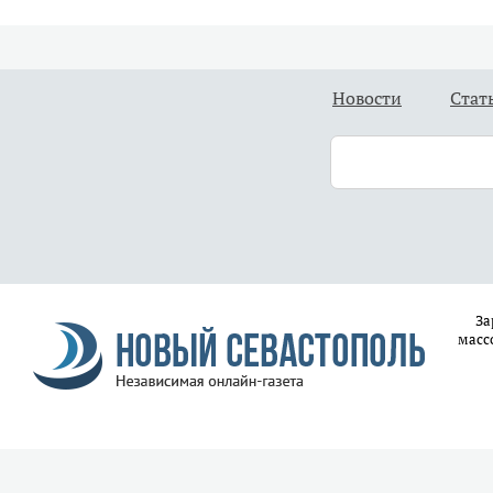
Новости
Стат
За
масс