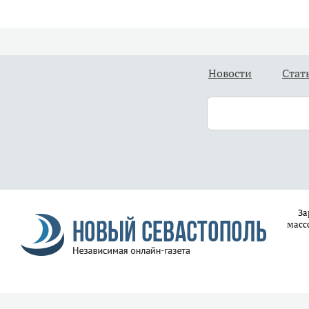
Новости
Стат
За
масс