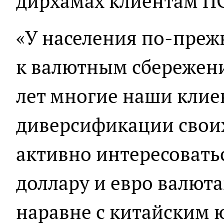
дирхамах клиентам П
«У населения по-преж
к валютным сбережени
лет многие наши клие
диверсификации своих
активно интересоват
доллару и евро валют
наравне с китайским 