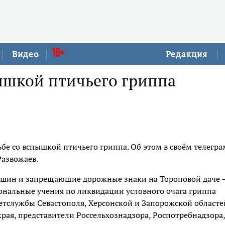
16+
Видео
Редакция
ышкой птичьего гриппа
бе со вспышкой птичьего гриппа. Об этом в своём телегра
Развожаев.
ашин и запрещающие дорожные знаки на Тороповой даче 
ональные учения по ликвидации условного очага гриппа
етслужбы Севастополя, Херсонской и Запорожской областе
рая, представители Россельхознадзора, Роспотребнадзора,