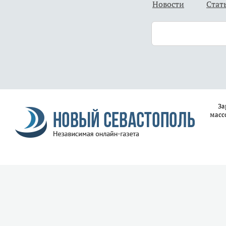
Новости
Стат
За
масс