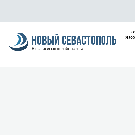
За
масс