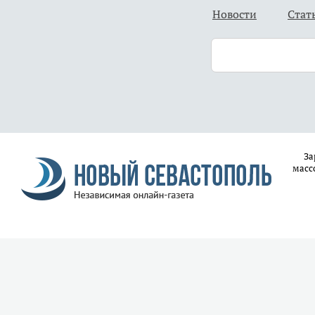
Новости
Стат
За
масс