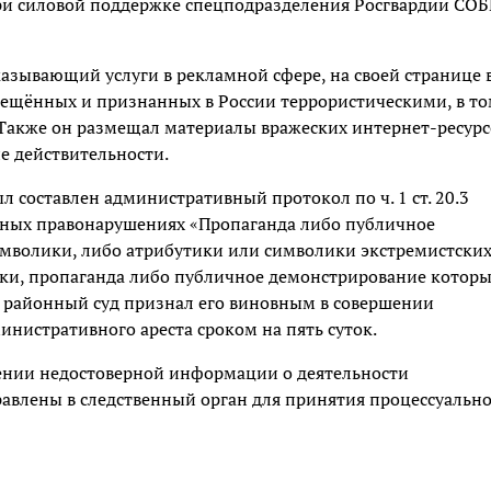
ри силовой поддержке спецподразделения Росгвардии СОБ
азывающий услуги в рекламной сфере, на своей странице 
рещённых и признанных в России террористическими, в т
Также он размещал материалы вражеских интернет-ресурс
е действительности.
составлен административный протокол по ч. 1 ст. 20.3
вных правонарушениях «Пропаганда либо публичное
мволики, либо атрибутики или символики экстремистски
ки, пропаганда либо публичное демонстрирование котор
районный суд признал его виновным в совершении
инистративного ареста сроком на пять суток.
ении недостоверной информации о деятельности
авлены в следственный орган для принятия процессуальн