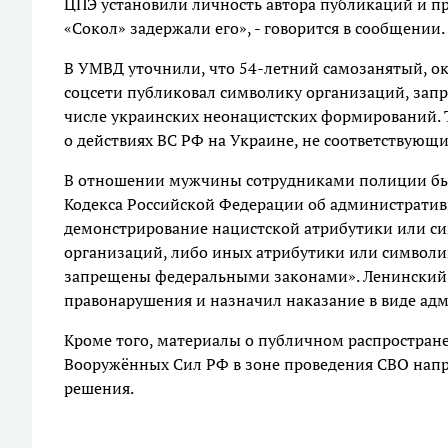
ЦПЭ установили личность автора публикаций и п
«Сокол» задержали его», - говорится в сообщении.
В УМВД уточнили, что 54-летний самозанятый, ок
соцсети публиковал символику организаций, зап
числе украинских неонацистских формирований. 
о действиях ВС РФ на Украине, не соответствующи
В отношении мужчины сотрудниками полиции был 
Кодекса Российской Федерации об администрати
демонстрирование нацистской атрибутики или си
организаций, либо иных атрибутики или символи
запрещены федеральными законами». Ленинский 
правонарушения и назначил наказание в виде адм
Кроме того, материалы о публичном распростран
Вооружённых Сил РФ в зоне проведения СВО напр
решения.