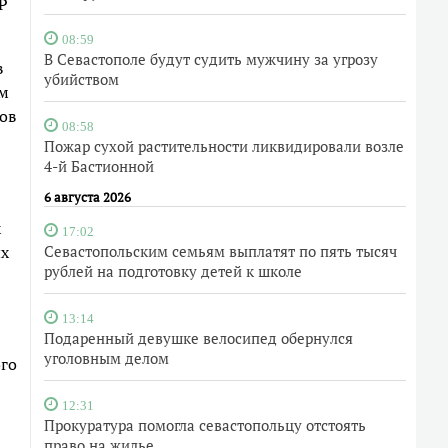
Р
08:59
В Севастополе будут судить мужчину за угрозу
в
убийством
ом
ов
08:58
Пожар сухой растительности ликвидировали возле
4-й Бастионной
6 августа 2026
х
17:02
ых
Севастопольским семьям выплатят по пять тысяч
рублей на подготовку детей к школе
13:14
Подаренный девушке велосипед обернулся
уголовным делом
ого
12:31
Прокуратура помогла севастопольцу отстоять
право на жилье