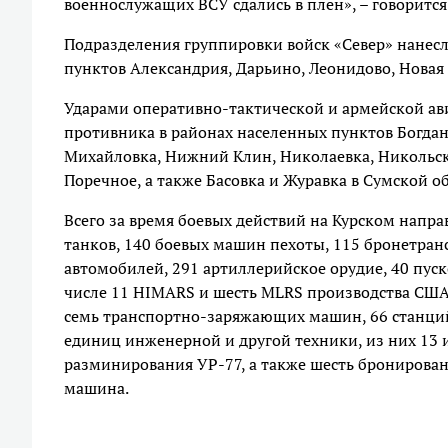
военнослужащих ВСУ сдались в плен», – говорится
Подразделения группировки войск «Север» нане
пунктов Александрия, Дарьино, Леонидово, Новая
Ударами оперативно-тактической и армейской ав
противника в районах населенных пунктов Богдано
Михайловка, Нижний Клин, Николаевка, Никольски
Поречное, а также Басовка и Журавка в Сумской об
Всего за время боевых действий на Курском напр
танков, 140 боевых машин пехоты, 115 бронетран
автомобилей, 291 артиллерийское орудие, 40 пуск
числе 11 HIMARS и шесть MLRS производства США
семь транспортно-заряжающих машин, 66 станций
единиц инженерной и другой техники, из них 13
разминирования УР-77, а также шесть брониров
машина.