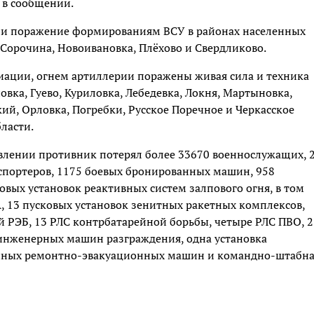
 в сообщении.
сли поражение формированиям ВСУ в районах населенных
 Сорочина, Новоивановка, Плёхово и Свердликово.
иации, огнем артиллерии поражены живая сила и техника
вка, Гуево, Куриловка, Лебедевка, Локня, Мартыновка,
й, Орловка, Погребки, Русское Поречное и Черкасское
ласти.
авлении противник потерял более 33670 военнослужащих, 
спортеров, 1175 боевых бронированных машин, 958
овых установок реактивных систем залпового огня, в том
, 13 пусковых установок зенитных ракетных комплексов,
 РЭБ, 13 РЛС контрбатарейной борьбы, четыре РЛС ПВО, 2
 инженерных машин разграждения, одна установка
анных ремонтно-эвакуационных машин и командно-штабн