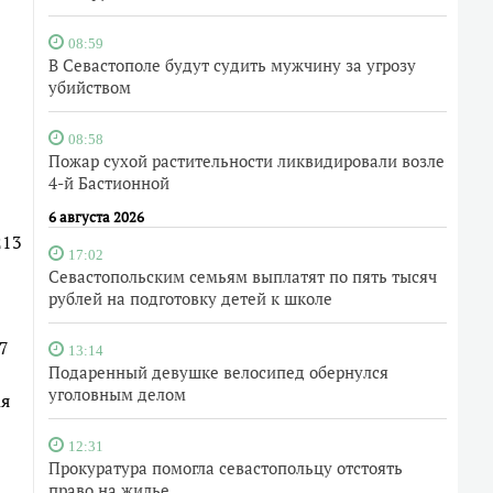
08:59
В Севастополе будут судить мужчину за угрозу
убийством
08:58
Пожар сухой растительности ликвидировали возле
4-й Бастионной
6 августа 2026
213
17:02
Севастопольским семьям выплатят по пять тысяч
рублей на подготовку детей к школе
7
13:14
Подаренный девушке велосипед обернулся
уголовным делом
ая
12:31
Прокуратура помогла севастопольцу отстоять
право на жилье