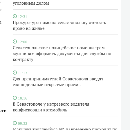
ь
уголовным делом
,
12:31
а
Прокуратура помогла севастопольцу отстоять
право на жилье
12:00
Севастопольские полицейские помогли трем
мужчинам оформить документы для службы по
контракту
11:13
Для предпринимателей Севастополя вводят
еженедельные открытые приемы
10:16
В Севастополе у нетрезвого водителя
конфисковали автомобиль
сти
09:32
Маршрут троллейбуса № 10 временно проходит по