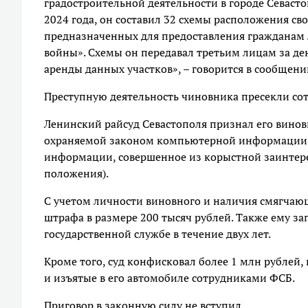
градостроительной деятельности в городе Севастоп
2024 года, он составил 32 схемы расположения св
предназначенных для предоставления гражданам 
войны». Схемы он передавал третьим лицам за д
аренды данных участков», – говорится в сообщени
Преступную деятельность чиновника пресекли со
Ленинский райсуд Севастополя признал его виновн
охраняемой законом компьютерной информации, 
информации, совершенное из корыстной заинтере
положения).
С учетом личности виновного и наличия смягчающ
штрафа в размере 200 тысяч рублей. Также ему 
государственной службе в течение двух лет.
Кроме того, суд конфисковал более 1 млн рублей
и изъятые в его автомобиле сотрудниками ФСБ.
Приговор в законную силу не вступил.