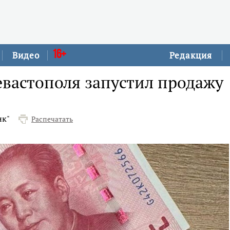
16+
Видео
Редакция
евастополя запустил продажу
нк"
Распечатать