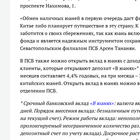
проспекте Нахимова, 1.
«Обмен наличных юаней в первую очередь даст фи
Китае либо планирует путешествие в эту страну. К
заботится о своих сбережениях, так как юань вк
фонда и является надежным инструментом сохра
Севастопольским филиалом ПСБ Арсен Тананян.
В ПСБ также можно открыть вклад в юанях с дохо
клиенты, которые открывают депозит «В юанях»* 
месяцев составляет 4,4% годовых, на три месяца 
китайских юаней. Открыть вклад в юанях можно 
отделении ПСБ.
* Срочный банковский вклад
«В юанях»
: валюта вк
дней. Порядок внесения вклада: безналичным пут
на текущий счет). Режим работы вклада: непопол
пролонгируемый неограниченное количество раз. 
депозитный счет по учету вклада). Досрочное ра