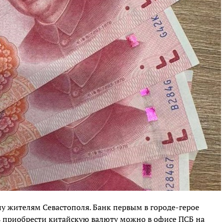
у жителям Севастополя. Банк первым в городе-герое
 приобрести китайскую валюту можно в офисе ПСБ на