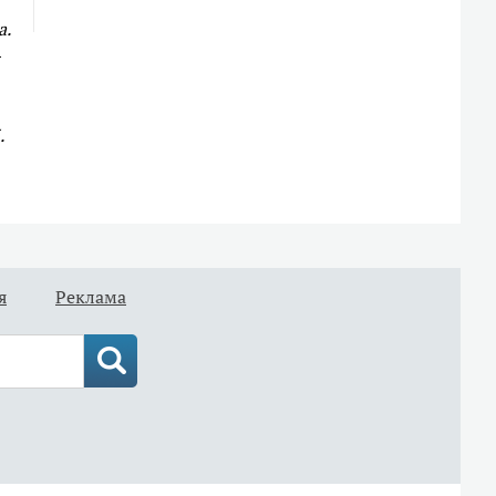
а.
.
я
Реклама