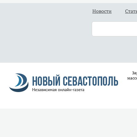
Новости
Стат
За
масс