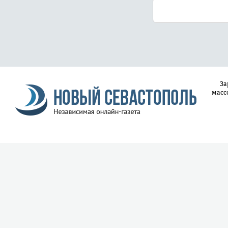
За
масс