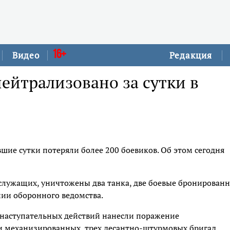
16+
Видео
Редакция
нейтрализовано за сутки в
шие сутки потеряли более 200 боевиков. Об этом сегодня
ослужащих, уничтожены два танка, две боевые бронирован
нии оборонного ведомства.
 наступательных действий нанесли поражение
 механизированных, трех десантно-штурмовых бригад,