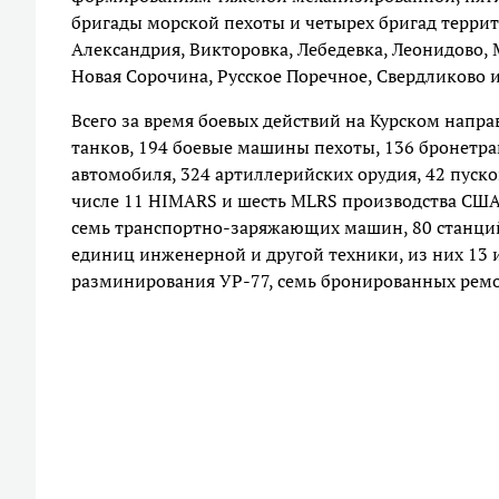
бригады морской пехоты и четырех бригад терри
Александрия, Викторовка, Лебедевка, Леонидово,
Новая Сорочина, Русское Поречное, Свердликово и
Всего за время боевых действий на Курском напр
танков, 194 боевые машины пехоты, 136 бронетр
автомобиля, 324 артиллерийских орудия, 42 пуско
числе 11 HIMARS и шесть MLRS производства США
семь транспортно-заряжающих машин, 80 станций
единиц инженерной и другой техники, из них 13
разминирования УР-77, семь бронированных ре