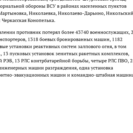
ториальной обороны ВСУ в районах населенных пунктов
 Мартыновка, Николаевка, Николаево-Дарьино, Никольский
 Черкасская Конопелька.
авлении противник потерял более 43740 военнослужащих, 
анспортеров, 1318 боевых бронированных машин, 1182
вые установки реактивных систем залпового огня, в том
, 13 пусковых установок зенитных ракетных комплексов,
 РЭБ, 13 РЛС контрбатарейной борьбы, четыре РЛС ПВО, 2
 инженерных машин разграждения, одна установка
монтно-эвакуационных машин и командно-штабная машина