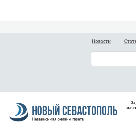
Новости
Стат
За
масс