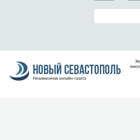
За
масс