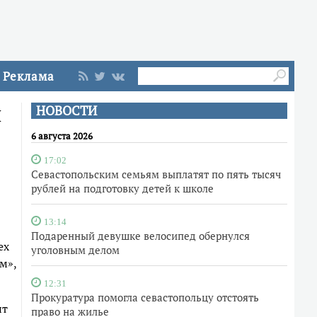
Реклама
и
НОВОСТИ
6 августа 2026
17:02
Севастопольским семьям выплатят по пять тысяч
рублей на подготовку детей к школе
13:14
Подаренный девушке велосипед обернулся
ех
уголовным делом
м»,
12:31
Прокуратура помогла севастопольцу отстоять
ит
право на жилье