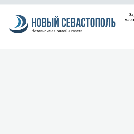
За
масс