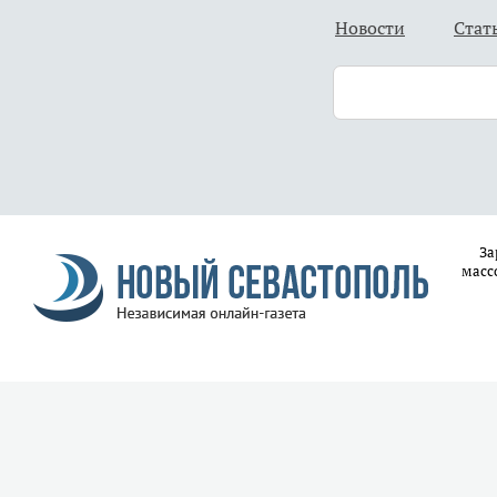
Новости
Стат
За
масс