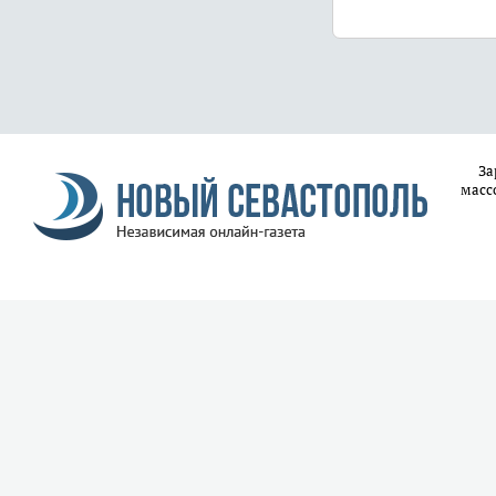
За
масс