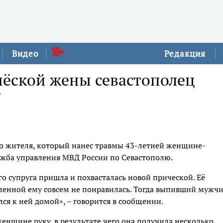
16+
Видео
Редакция
ёской жены севастополец
у
о жителя, который нанес травмы 43-летней женщине-
ужба управления МВД России по Севастополю.
го супруга пришла и похвасталась новой прической. Её
бленной ему совсем не понравилась. Тогда выпивший мужч
лся к ней домой», – говорится в сообщении.
женщине руку, в результате чего она получила несколько