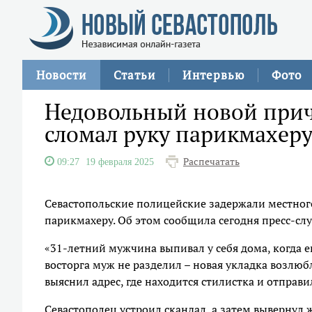
Новости
Статьи
Интервью
Фото
Недовольный новой прич
сломал руку парикмахер
Распечатать
09:27
19 февраля 2025
Севастопольские полицейские задержали местног
парикмахеру. Об этом сообщила сегодня пресс-сл
«31-летний мужчина выпивал у себя дома, когда е
восторга муж не разделил – новая укладка возлю
выяснил адрес, где находится стилистка и отправи
Севастополец устроил скандал, а затем вывернул 