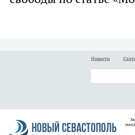
Новости
Стат
За
масс