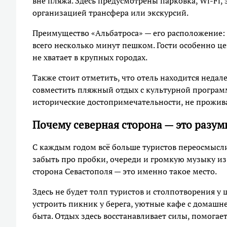
вне пляжа. Здесь предусмотрены парковка, Wi-Fi, 
организацией трансфера или экскурсий.
Преимущество «Альбатроса» — его расположение: 
всего несколько минут пешком. Гости особенно це
не хватает в крупных городах.
Также стоит отметить, что отель находится недале
совместить пляжный отдых с культурной программ
исторические достопримечательности, не прожива
Почему северная сторона — это разу
С каждым годом всё больше туристов переосмыслив
забыть про пробки, очереди и громкую музыку из
сторона Севастополя — это именно такое место.
Здесь не будет толп туристов и столпотворения у
устроить пикник у берега, уютные кафе с домашн
быта. Отдых здесь восстанавливает силы, помогае