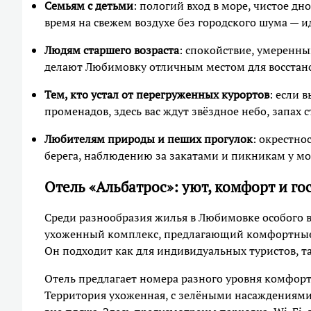
Семьям с детьми
: пологий вход в море, чистое д
время на свежем воздухе без городского шума — и
Людям старшего возраста
: спокойствие, умеренны
делают Любимовку отличным местом для восстано
Тем, кто устал от перегруженных курортов
: если 
променадов, здесь вас ждут звёздное небо, запах 
Любителям природы и пеших прогулок
: окрестно
берега, наблюдению за закатами и пикникам у мо
Отель «Альбатрос»: уют, комфорт и г
Среди разнообразия жилья в Любимовке особого 
ухоженный комплекс, предлагающий комфортные 
Он подходит как для индивидуальных туристов, та
Отель предлагает номера разного уровня комфор
Территория ухоженная, с зелёными насаждениями