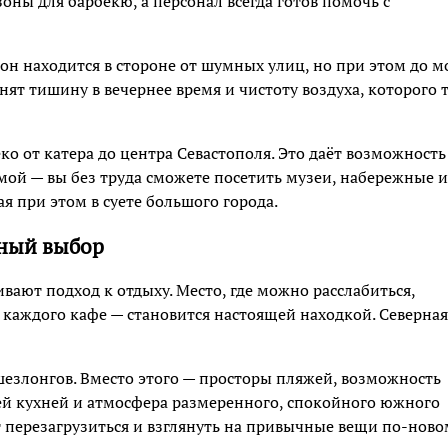
зоны для барбекю, а персонал всегда готов помочь с
он находится в стороне от шумных улиц, но при этом до м
нят тишину в вечернее время и чистоту воздуха, которого 
ко от катера до центра Севастополя. Это даёт возможность
ой — вы без труда сможете посетить музеи, набережные и
я при этом в суете большого города.
мный выбор
ают подход к отдыху. Место, где можно расслабиться,
 каждого кафе — становится настоящей находкой. Северная
 шезлонгов. Вместо этого — просторы пляжей, возможность
ей кухней и атмосфера размеренного, спокойного южного
т перезагрузиться и взглянуть на привычные вещи по-ново