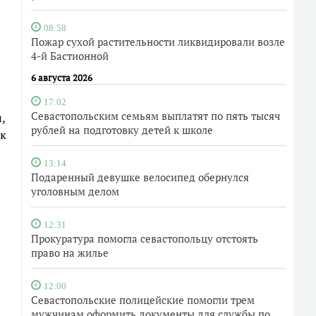
08:58
Пожар сухой растительности ликвидировали возле
4-й Бастионной
6 августа 2026
17:02
Севастопольским семьям выплатят по пять тысяч
,
рублей на подготовку детей к школе
ак
13:14
Подаренный девушке велосипед обернулся
уголовным делом
12:31
Прокуратура помогла севастопольцу отстоять
право на жилье
12:00
Севастопольские полицейские помогли трем
мужчинам оформить документы для службы по