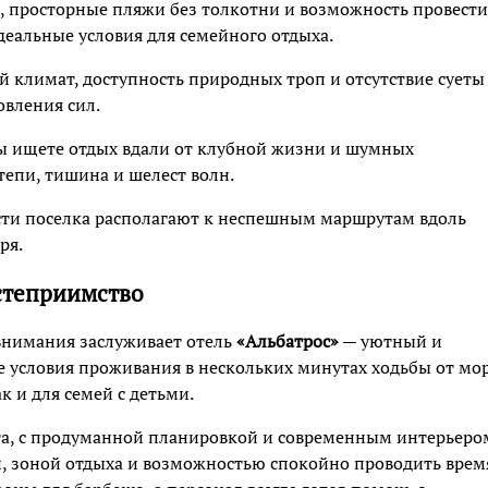
но, просторные пляжи без толкотни и возможность провести
деальные условия для семейного отдыха.
й климат, доступность природных троп и отсутствие суеты
вления сил.
вы ищете отдых вдали от клубной жизни и шумных
степи, тишина и шелест волн.
сти поселка располагают к неспешным маршрутам вдоль
ря.
остеприимство
внимания заслуживает отель
«Альбатрос»
— уютный и
условия проживания в нескольких минутах ходьбы от мор
к и для семей с детьми.
та, с продуманной планировкой и современным интерьеро
, зоной отдыха и возможностью спокойно проводить врем