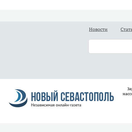
Новости
Стат
За
масс