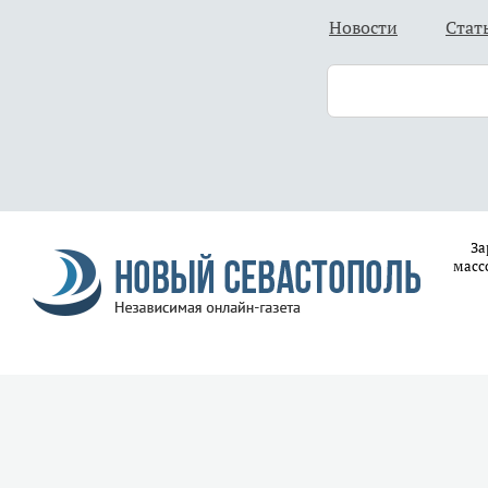
Новости
Стат
За
масс