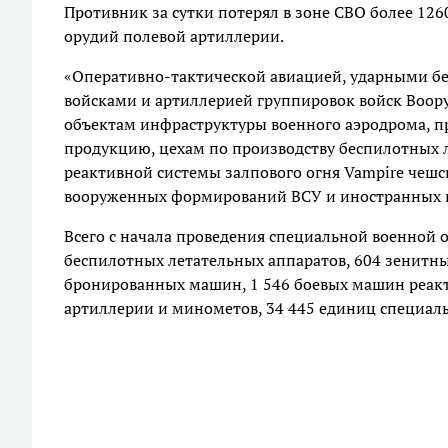
Противник за сутки потерял в зоне СВО более 126
орудий полевой артиллерии.
«Оперативно-тактической авиацией, ударными б
войсками и артиллерией группировок войск Воо
объектам инфраструктуры военного аэродрома,
продукцию, цехам по производству беспилотных л
реактивной системы залпового огня Vampire чешс
вооруженных формирований ВСУ и иностранных н
Всего с начала проведения специальной военной о
беспилотных летательных аппаратов, 604 зенитны
бронированных машин, 1 546 боевых машин реакти
артиллерии и минометов, 34 445 единиц специал