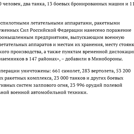
0 человек, два танка, 13 боевых бронированных машин и 1
еспилотными летательными аппаратами, ракетными
руженных Сил Российской Федерации нанесено поражение
 промышленным предприятиям, выпускающим военную
етательных аппаратов и местам их хранения, месту стоян
кого производства, а также пунктам временной дислокаци
аемников в 147 районах», – добавили в Минобороны.
перации уничтожены: 661 самолет, 283 вертолета, 53 200
х ракетных комплекса, 23 000 танков и других боевых
вных систем залпового огня, 23 996 орудий полевой
ьной военной автомобильной техники.