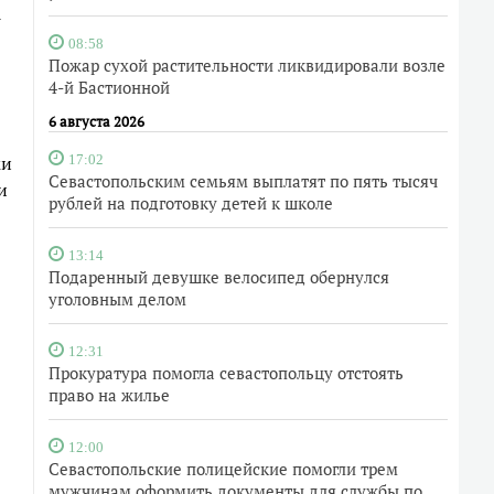
1
08:58
Пожар сухой растительности ликвидировали возле
4-й Бастионной
6 августа 2026
ки
17:02
Севастопольским семьям выплатят по пять тысяч
и
рублей на подготовку детей к школе
13:14
Подаренный девушке велосипед обернулся
уголовным делом
12:31
Прокуратура помогла севастопольцу отстоять
право на жилье
12:00
Севастопольские полицейские помогли трем
мужчинам оформить документы для службы по