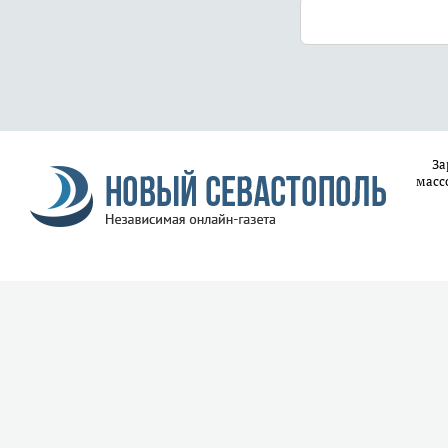
За
масс