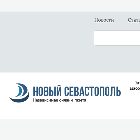
Новости
Стат
За
масс