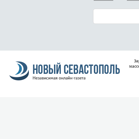
За
масс