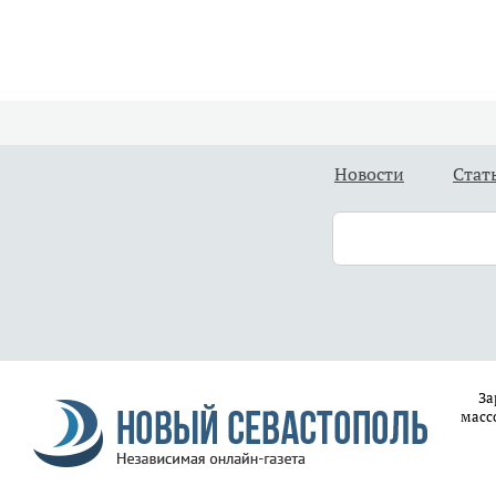
Новости
Стат
За
масс