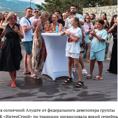
 в солнечной Алуште от федерального девелопера группы
ГК «ИнтерСтрой» по традиции организовала яркий семейн