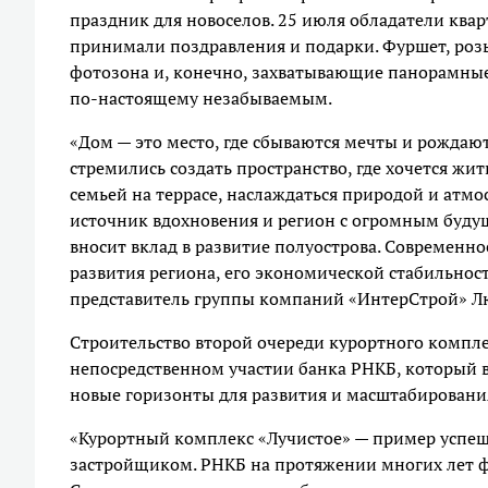
праздник для новоселов. 25 июля обладатели ква
принимали поздравления и подарки. Фуршет, роз
фотозона и, конечно, захватывающие панорамные 
по-настоящему незабываемым.
«Дом — это место, где сбываются мечты и рождаю
стремились создать пространство, где хочется жить
семьей на террасе, наслаждаться природой и атм
источник вдохновения и регион с огромным буду
вносит вклад в развитие полуострова. Современн
развития региона, его экономической стабильнос
представитель группы компаний «ИнтерСтрой» Л
Строительство второй очереди курортного компл
непосредственном участии банка РНКБ, который в
новые горизонты для развития и масштабировани
«Курортный комплекс «Лучистое» — пример успеш
застройщиком. РНКБ на протяжении многих лет ф