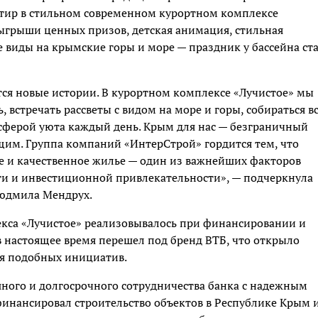
ртир в стильном современном курортном комплексе
ыгрыши ценных призов, детская анимация, стильная
виды на крымские горы и море — праздник у бассейна ст
тся новые истории. В курортном комплексе «Лучистое» мы
, встречать рассветы с видом на море и горы, собираться в
осферой уюта каждый день. Крым для нас — безграничный
щим. Группа компаний «ИнтерСтрой» гордится тем, что
ое и качественное жилье — один из важнейших факторов
ти и инвестиционной привлекательности», — подчеркнула
юдмила Мендрух.
екса «Лучистое» реализовывалось при финансировании и
 настоящее время перешел под бренд ВТБ, что открыло
я подобных инициатив.
ного и долгосрочного сотрудничества банка с надежным
инансировал строительство объектов в Республике Крым 