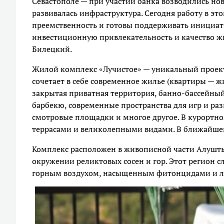
Севастополе — при участии банка возводились но
развивалась инфраструктура. Сегодня работу в э
преемственность и готовы поддерживать инициат
инвестиционную привлекательность и качество ж
Билецкий.
Жилой комплекс «Лучистое» — уникальный проект
сочетает в себе современное жилье (квартиры — 
закрытая приватная территория, банно-бассейный
барбекю, современные пространства для игр и ра
смотровые площадки и многое другое. В курортн
террасами и великолепными видами. В ближайше
Комплекс расположен в живописной части Алушты
окружении реликтовых сосен и гор. Этот регион
горным воздухом, насыщенным фитонцидами и 