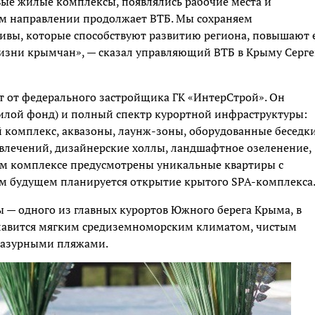
вые жилые комплексы, появлялись рабочие места и
том направлении продолжает ВТБ. Мы сохраняем
ивы, которые способствуют развитию региона, повышают 
изни крымчан», — сказал управляющий ВТБ в Крыму Серг
 от федерального застройщика ГК «ИнтерСтрой». Он
жилой фонд) и полный спектр курортной инфраструктуры:
 комплекс, аквазоны, лаунж-зоны, оборудованные беседк
звлечений, дизайнерские холлы, ландшафтное озеленение,
ом комплексе предусмотрены уникальные квартиры с
м будущем планируется открытие крытого SPA-комплекса
 — одного из главных курортов Южного берега Крыма, в
 славится мягким средиземноморским климатом, чистым
лазурными пляжами.