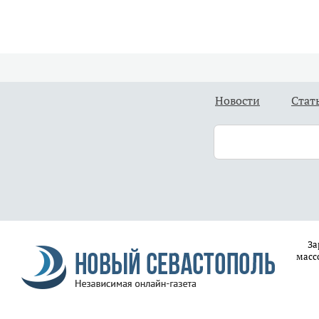
Новости
Стат
За
масс