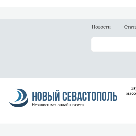
Новости
Стат
За
масс