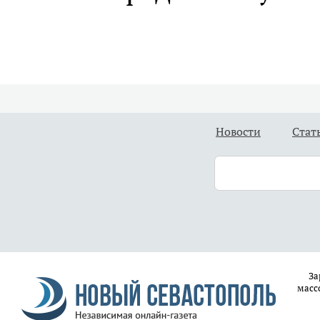
Новости
Стат
За
масс